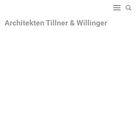
Toggle
navigatio
Architekten Tillner & Willinger