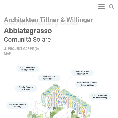
Toggle
navigatio
Architekten Tillner & Willinger
C40 Reinventing Cities -
Abbiategrasso
Comunità Solare
PROJEKTMAPPE
(
0
)
MAP