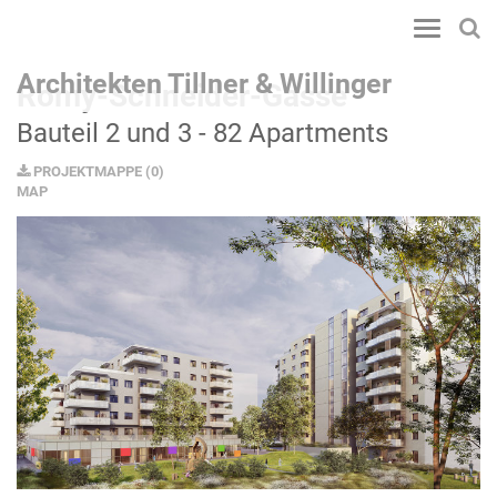
Toggle
navigatio
Architekten Tillner & Willinger
Romy-Schneider-Gasse
Bauteil 2 und 3 - 82 Apartments
PROJEKTMAPPE
(
0
)
MAP