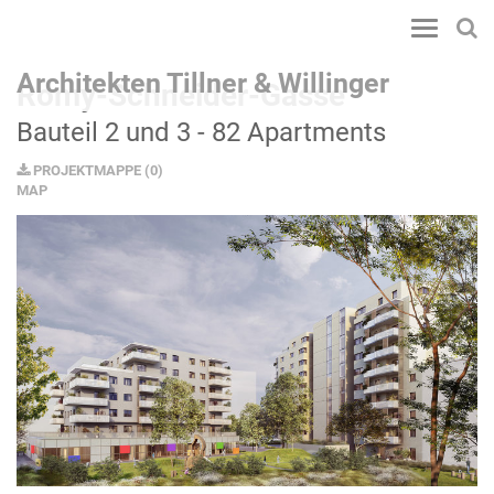
Toggle
navigatio
Architekten Tillner & Willinger
Romy-Schneider-Gasse
Bauteil 2 und 3 - 82 Apartments
PROJEKTMAPPE
(
0
)
MAP