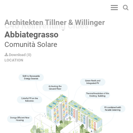
Toggle
navigatio
Architekten Tillner & Willinger
C40 Reinventing Cities -
Abbiategrasso
Comunità Solare
Download
(
0
)
LOCATION