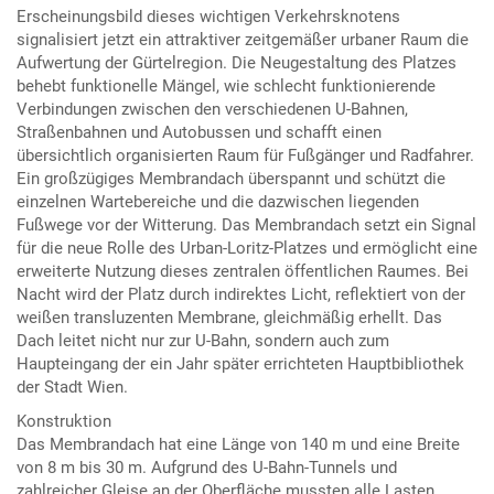
Erscheinungsbild dieses wichtigen Verkehrsknotens
signalisiert jetzt ein attraktiver zeitgemäßer urbaner Raum die
Aufwertung der Gürtelregion. Die Neugestaltung des Platzes
behebt funktionelle Mängel, wie schlecht funktionierende
Verbindungen zwischen den verschiedenen U-Bahnen,
Straßenbahnen und Autobussen und schafft einen
übersichtlich organisierten Raum für Fußgänger und Radfahrer.
Ein großzügiges Membrandach überspannt und schützt die
einzelnen Wartebereiche und die dazwischen liegenden
Fußwege vor der Witterung. Das Membrandach setzt ein Signal
für die neue Rolle des Urban-Loritz-Platzes und ermöglicht eine
erweiterte Nutzung dieses zentralen öffentlichen Raumes. Bei
Nacht wird der Platz durch indirektes Licht, reflektiert von der
weißen transluzenten Membrane, gleichmäßig erhellt. Das
Dach leitet nicht nur zur U-Bahn, sondern auch zum
Haupteingang der ein Jahr später errichteten Hauptbibliothek
der Stadt Wien.
Konstruktion
Das Membrandach hat eine Länge von 140 m und eine Breite
von 8 m bis 30 m. Aufgrund des U-Bahn-Tunnels und
zahlreicher Gleise an der Oberfläche mussten alle Lasten