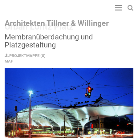
Toggle
navigatio
Architekten Tillner & Willinger
Urban Loritz Platz
Membranüberdachung und
Platzgestaltung
PROJEKTMAPPE
(
0
)
MAP