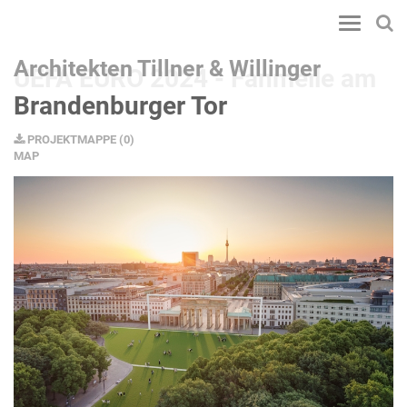
Toggle
navigatio
Architekten Tillner & Willinger
UEFA EURO 2024 - Fanmeile am
Brandenburger Tor
PROJEKTMAPPE
(
0
)
MAP