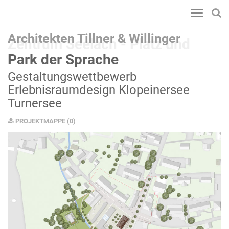
Toggle
navigatio
Architekten Tillner & Willinger
Zentrum Seelach - Platz und
Park der Sprache
Gestaltungswettbewerb
Erlebnisraumdesign Klopeinersee
Turnersee
PROJEKTMAPPE
(
0
)