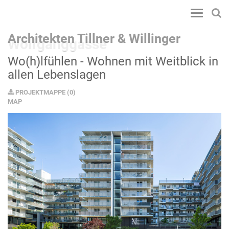
Toggle
navigatio
Architekten Tillner & Willinger
Wolfganggasse
Wo(h)lfühlen - Wohnen mit Weitblick in
allen Lebenslagen
PROJEKTMAPPE
(
0
)
MAP