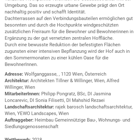
Umgebung. Das so erzeugte urbane Gewebe prägt den Ort
nachhaltig positiv und schafft Identität.
Dachterrassen auf den Verbindungsbauteilen ermöglichen gut
besonnten und durch die Hochpunkte windgeschützten
zusätzlichen Freiraum für die Bewohner und Bewohnerinnen in
Ergänzung zu der gut vernetzten zentralen Hoffläche.
Durch eine bewusste Reduktion der befestigten Flächen
zugunsten einer intensiven Bepflanzung wird der Hof auch in
den Sommermonaten zu einer kühlen Oase für die
BewohnerInnen.
Adresse:
Wolfganggasse, , 1120 Wien, Österreich
Architektur:
Architekten Tillner & Willinger, Wien, Alfred
Willinger, Wien
MitarbeiterInnen:
Philipp Pongratz, BSc, DI Jasmina
Loncarevic, DI Sonia Filisetti, DI Mahshid Rezaei
Landschaftsarchitektur:
rajek barosch landschaftsarchitektur,
Wien, YEWO Landscapes, Wien
Auftraggeber:
Heimbau Gemeinnützige Bau-, Wohnungs- und
Siedlungsgenossenschaft
Wettbewerb:
2018