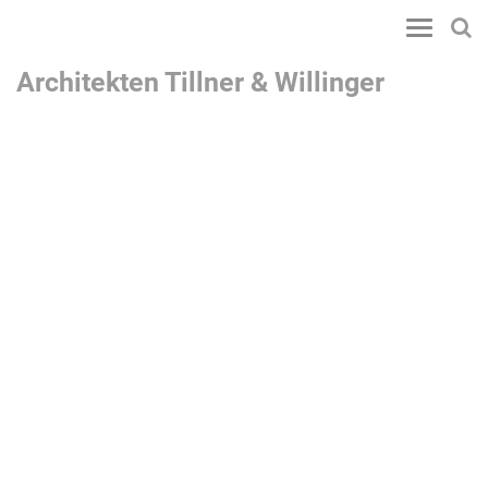
Toggle
navigatio
Architekten Tillner & Willinger