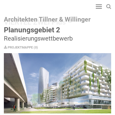
Toggle
navigatio
Architekten Tillner & Willinger
VIERTEL ZWEI Plus –
Planungsgebiet 2
Realisierungswettbewerb
PROJEKTMAPPE
(
0
)