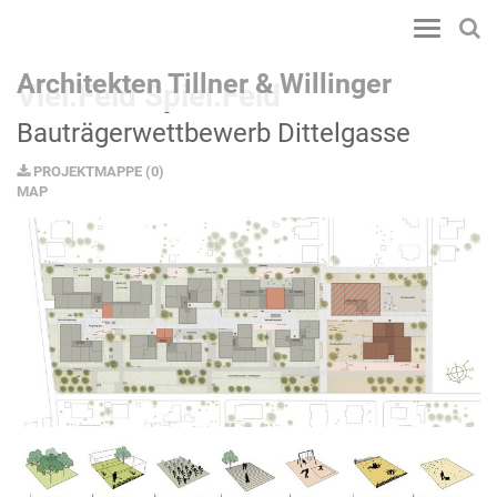
Toggle
navigatio
Architekten Tillner & Willinger
Viel.Feld Spiel.Feld
Bauträgerwettbewerb Dittelgasse
PROJEKTMAPPE
(
0
)
MAP