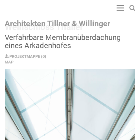
Toggle
navigatio
Architekten Tillner & Willinger
Weinschloss Thaller
Verfahrbare Membranüberdachung
eines Arkadenhofes
PROJEKTMAPPE
(
0
)
MAP