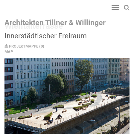
Toggle
navigatio
Architekten Tillner & Willinger
Wientalterrasse
Innerstädtischer Freiraum
PROJEKTMAPPE
(
0
)
MAP