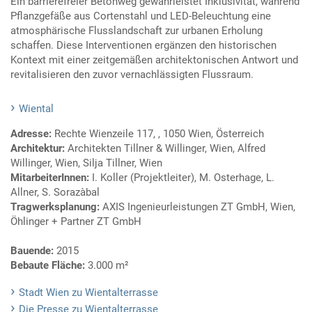
Ein barrierefreier Betonweg gewährleistet Inklusivität, während
Pflanzgefäße aus Cortenstahl und LED-Beleuchtung eine
atmosphärische Flusslandschaft zur urbanen Erholung
schaffen. Diese Interventionen ergänzen den historischen
Kontext mit einer zeitgemäßen architektonischen Antwort und
revitalisieren den zuvor vernachlässigten Flussraum.
Wiental
Adresse:
Rechte Wienzeile 117, , 1050 Wien, Österreich
Architektur:
Architekten Tillner & Willinger, Wien, Alfred
Willinger, Wien, Silja Tillner, Wien
MitarbeiterInnen:
I. Koller (Projektleiter), M. Osterhage, L.
Allner, S. Sorazàbal
Tragwerksplanung:
AXIS Ingenieurleistungen ZT GmbH, Wien,
Öhlinger + Partner ZT GmbH
Bauende:
2015
Bebaute Fläche:
3.000 m²
Stadt Wien zu Wientalterrasse
Die Presse zu Wientalterrasse