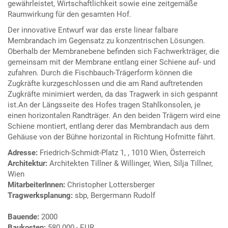
gewährleistet, Wirtschaftlichkeit sowie eine zeitgemäße
Raumwirkung für den gesamten Hof.
Der innovative Entwurf war das erste linear falbare
Membrandach im Gegensatz zu konzentrischen Lösungen.
Oberhalb der Membranebene befinden sich Fachwerkträger, die
gemeinsam mit der Membrane entlang einer Schiene auf- und
zufahren. Durch die Fischbauch-Trägerform können die
Zugkräfte kurzgeschlossen und die am Rand auftretenden
Zugkräfte minimiert werden, da das Tragwerk in sich gespannt
ist.An der Längsseite des Hofes tragen Stahlkonsolen, je
einen horizontalen Randträger. An den beiden Trägern wird eine
Schiene montiert, entlang derer das Membrandach aus dem
Gehäuse von der Bühne horizontal in Richtung Hofmitte fährt.
Adresse:
Friedrich-Schmidt-Platz 1, , 1010 Wien, Österreich
Architektur:
Architekten Tillner & Willinger, Wien, Silja Tillner,
Wien
MitarbeiterInnen:
Christopher Lottersberger
Tragwerksplanung:
sbp, Bergermann Rudolf
Bauende:
2000
Baukosten:
580.000,- EUR