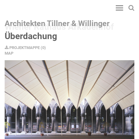
Toggle
navigatio
Architekten Tillner & Willinger
Wiener Rathaus Arkadenhof
Überdachung
PROJEKTMAPPE
(
0
)
MAP