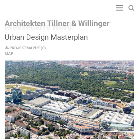
Toggle
navigatio
Architekten Tillner & Willinger
Messecarre Nord
Urban Design Masterplan
PROJEKTMAPPE
(
0
)
MAP