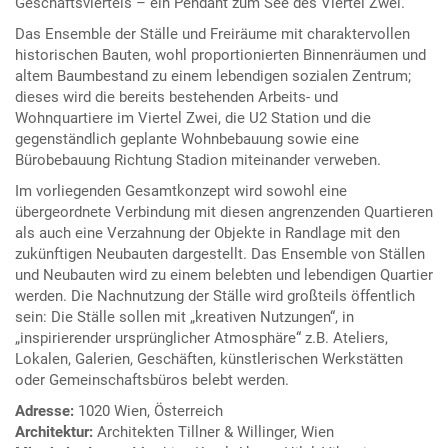
Geschäftsviertels – ein Pendant zum See des Viertel Zwei.
Das Ensemble der Ställe und Freiräume mit charaktervollen
historischen Bauten, wohl proportionierten Binnenräumen und
altem Baumbestand zu einem lebendigen sozialen Zentrum;
dieses wird die bereits bestehenden Arbeits- und
Wohnquartiere im Viertel Zwei, die U2 Station und die
gegenständlich geplante Wohnbebauung sowie eine
Bürobebauung Richtung Stadion miteinander verweben.
Im vorliegenden Gesamtkonzept wird sowohl eine
übergeordnete Verbindung mit diesen angrenzenden Quartieren
als auch eine Verzahnung der Objekte in Randlage mit den
zukünftigen Neubauten dargestellt. Das Ensemble von Ställen
und Neubauten wird zu einem belebten und lebendigen Quartier
werden. Die Nachnutzung der Ställe wird großteils öffentlich
sein: Die Ställe sollen mit „kreativen Nutzungen“, in
„inspirierender ursprünglicher Atmosphäre“ z.B. Ateliers,
Lokalen, Galerien, Geschäften, künstlerischen Werkstätten
oder Gemeinschaftsbüros belebt werden.
Adresse:
1020 Wien, Österreich
Architektur:
Architekten Tillner & Willinger, Wien