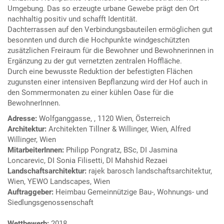
Umgebung. Das so erzeugte urbane Gewebe prägt den Ort
nachhaltig positiv und schafft Identität.
Dachterrassen auf den Verbindungsbauteilen ermöglichen gut
besonnten und durch die Hochpunkte windgeschützten
zusätzlichen Freiraum für die Bewohner und Bewohnerinnen in
Ergänzung zu der gut vernetzten zentralen Hoffläche.
Durch eine bewusste Reduktion der befestigten Flächen
zugunsten einer intensiven Bepflanzung wird der Hof auch in
den Sommermonaten zu einer kühlen Oase für die
BewohnerInnen.
Adresse:
Wolfganggasse, , 1120 Wien, Österreich
Architektur:
Architekten Tillner & Willinger, Wien, Alfred
Willinger, Wien
MitarbeiterInnen:
Philipp Pongratz, BSc, DI Jasmina
Loncarevic, DI Sonia Filisetti, DI Mahshid Rezaei
Landschaftsarchitektur:
rajek barosch landschaftsarchitektur,
Wien, YEWO Landscapes, Wien
Auftraggeber:
Heimbau Gemeinnützige Bau-, Wohnungs- und
Siedlungsgenossenschaft
Wettbewerb:
2018