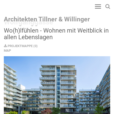
Toggle
navigatio
Architekten Tillner & Willinger
Wolfganggasse
Wo(h)lfühlen - Wohnen mit Weitblick in
allen Lebenslagen
PROJEKTMAPPE
(
0
)
MAP