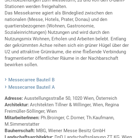
Sichtbeziehungen zum Messeturm, zu und von den U-Bahn-
Stationen werden freigehalten.
Das Messekarree agiert als Bindeglied zwischen den
nationalen (Messe, Hotels, Prater, Donau) und den
quartiersbezogenen (Wohnen, Gastronomie,
Sozialeinrichtungen) Nutzungen und wird durch den
Nutzungsmix Wohnen, Erholen und Arbeiten belebt. Entlang
der gekrümmten Achse reihen sich ein grüner Hügel über der
U2 und attraktive Grünräume, die eine fließende Verbindung
fragmentierter öffentlicher Räume in der Nachbarschaft
bewirken sollen.
Messecarree Bauteil B
Messecarree Bauteil A
Adresse:
Ausstellungsstraße 50, 1020 Wien, Österreich
Architektur:
Architekten Tillner & Willinger, Wien, Regina
Freimüller-Söllinger, Wien
MitarbeiterInnen:
Ph.Broinger, C.Dorner, Th.Kaufmann,
M.Simmerstatter
Bauherrschaft:
MBG, Wiener Messe Besitz GmbH
Landschaftsarchitektur:
DnD Landschaftsplanung ZT KG, Wien