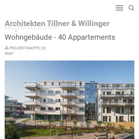
Toggle
navigatio
Architekten Tillner & Willinger
Aspernstraße
Wohngebäude - 40 Appartements
PROJEKTMAPPE
(
0
)
MAP