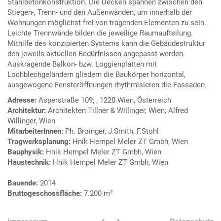
Stahlbetonkonstruktion. Die Decken spannen zwischen den
Stiegen-, Trenn- und den Außenwänden, um innerhalb der
Wohnungen möglichst frei von tragenden Elementen zu sein.
Leichte Trennwände bilden die jeweilige Raumaufteilung.
Mithilfe des konzipierten Systems kann die Gebäudestruktur
den jeweils aktuellen Bedürfnissen angepasst werden.
Auskragende Balkon- bzw. Loggienplatten mit
Lochblechgeländern gliedern die Baukörper horizontal,
ausgewogene Fensteröffnungen rhythmisieren die Fassaden.
Adresse:
Asperstraße 109, , 1220 Wien, Österreich
Architektur:
Architekten Tillner & Willinger, Wien, Alfred
Willinger, Wien
MitarbeiterInnen:
Ph. Broinger, J.Smith, F.Stohl
Tragwerksplanung:
Hnik Hempel Meler ZT Gmbh, Wien
Bauphysik:
Hnik Hempel Meler ZT Gmbh, Wien
Haustechnik:
Hnik Hempel Meler ZT Gmbh, Wien
Bauende:
2014
Bruttogeschossfläche:
7.200 m²