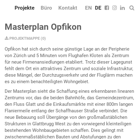
Projekte
Büro
Kontakt
EN
DE
Masterplan Opfikon
PROJEKTMAPPE
(
0
)
Opfikon hat sich durch seine günstige Lage an der Peripherie
von Zürich und 5 Minuten vom Flughafen Kloten als Zentrum
für neue Firmenansiedlungen etabliert. Trotz dieser Lagegunst
fehlt dem Ort ein attraktives Zentrum und soziale Infrastruktur,
diese Mängel, der Durchzugsverkehr und der Fluglärm machen
es zu einem benachteiligten Wohngebiet.
Der Masterplan sieht die Schaffung eines erkennbaren linearen
Zentrums vor, das die beiden Bahnhöfe, das Gemeindezentrum,
den Fluss Glatt und die Einkaufsmärkte mit einer 800m langen
Flaniermeile entlang der Schaffhauser Straße verbindet. Die
neue Bebauung soll Übergänge von den großmaßstäblichen
Strukturen in Glattbrugg West zu den vorwiegend kleinteiligen
bestehenden Wohnbaugebieten schaffen. Dies gelingt mit
zwischenmaßstäblichen Bauten und Abstufungen zu den