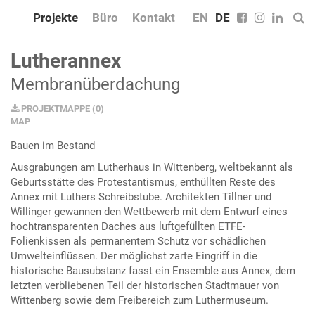
Projekte
Büro
Kontakt
EN
DE
Lutherannex
Membranüberdachung
PROJEKTMAPPE
(
0
)
MAP
Bauen im Bestand
Ausgrabungen am Lutherhaus in Wittenberg, weltbekannt als
Geburtsstätte des Protestantismus, enthüllten Reste des
Annex mit Luthers Schreibstube. Architekten Tillner und
Willinger gewannen den Wettbewerb mit dem Entwurf eines
hochtransparenten Daches aus luftgefüllten ETFE-
Folienkissen als permanentem Schutz vor schädlichen
Umwelteinflüssen. Der möglichst zarte Eingriff in die
historische Bausubstanz fasst ein Ensemble aus Annex, dem
letzten verbliebenen Teil der historischen Stadtmauer von
Wittenberg sowie dem Freibereich zum Luthermuseum.