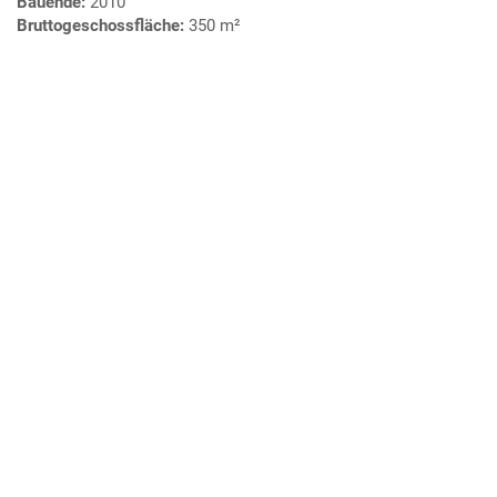
Bauende:
2010
Bruttogeschossfläche:
350 m²