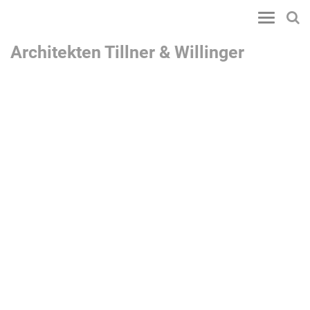
Toggle
navigatio
Architekten Tillner & Willinger