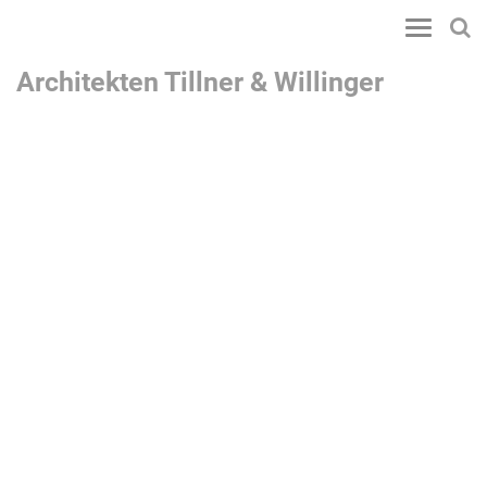
Toggle
navigatio
Architekten Tillner & Willinger