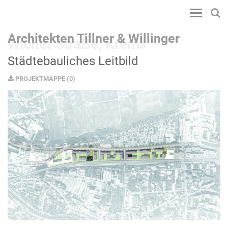
Toggle
navigatio
Architekten Tillner & Willinger
Wiener Straße, Krems
Städtebauliches Leitbild
PROJEKTMAPPE
(
0
)