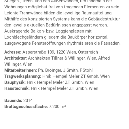
Stiegen-, Trenn- und den Außenwänden, um innerhalb der
Wohnungen möglichst frei von tragenden Elementen zu sein.
Leichte Trennwände bilden die jeweilige Raumaufteilung.
Mithilfe des konzipierten Systems kann die Gebäudestruktur
den jeweils aktuellen Bedürfnissen angepasst werden.
Auskragende Balkon- bzw. Loggienplatten mit
Lochblechgeländern gliedern die Baukörper horizontal,
ausgewogene Fensteröffnungen rhythmisieren die Fassaden.
Adresse:
Asperstraße 109, 1220 Wien, Österreich
Architektur:
Architekten Tillner & Willinger, Wien, Alfred
Willinger, Wien
MitarbeiterInnen:
Ph. Broinger, J.Smith, F.Stohl
Tragwerksplanung:
Hnik Hempel Meler ZT Gmbh, Wien
Bauphysik:
Hnik Hempel Meler ZT Gmbh, Wien
Haustechnik:
Hnik Hempel Meler ZT Gmbh, Wien
Bauende:
2014
Bruttogeschossfläche:
7.200 m²