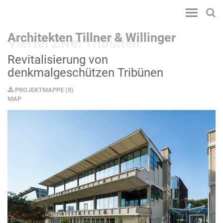
Toggle
navigatio
Architekten Tillner & Willinger
Viertel Zwei Tribünen
Revitalisierung von
denkmalgeschützen Tribünen
PROJEKTMAPPE
(
0
)
MAP