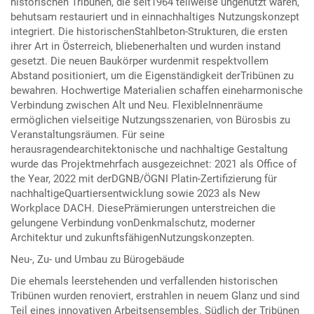
historischen Tribünen, die seit1964 teilweise ungenutzt waren,
behutsam restauriert und in einnachhaltiges Nutzungskonzept
integriert. Die historischenStahlbeton-Strukturen, die ersten
ihrer Art in Österreich, bliebenerhalten und wurden instand
gesetzt. Die neuen Baukörper wurdenmit respektvollem
Abstand positioniert, um die Eigenständigkeit derTribünen zu
bewahren. Hochwertige Materialien schaffen eineharmonische
Verbindung zwischen Alt und Neu. FlexibleInnenräume
ermöglichen vielseitige Nutzungsszenarien, von Bürosbis zu
Veranstaltungsräumen. Für seine
herausragendearchitektonische und nachhaltige Gestaltung
wurde das Projektmehrfach ausgezeichnet: 2021 als Office of
the Year, 2022 mit derDGNB/ÖGNI Platin-Zertifizierung für
nachhaltigeQuartiersentwicklung sowie 2023 als New
Workplace DACH. DiesePrämierungen unterstreichen die
gelungene Verbindung vonDenkmalschutz, moderner
Architektur und zukunftsfähigenNutzungskonzepten.
Neu-, Zu- und Umbau zu Bürogebäude
Die ehemals leerstehenden und verfallenden historischen
Tribünen wurden renoviert, erstrahlen in neuem Glanz und sind
Teil eines innovativen Arbeitsensembles. Südlich der Tribünen