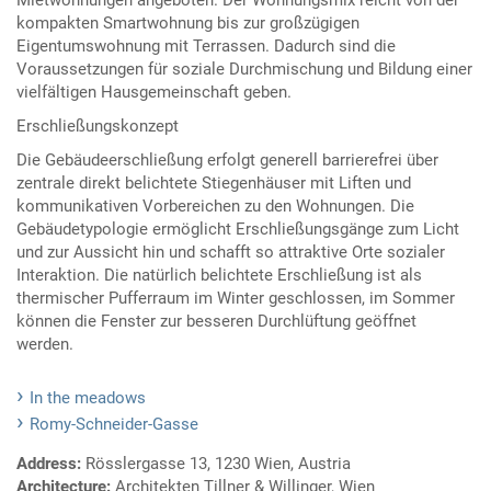
Mietwohnungen angeboten. Der Wohnungsmix reicht von der
kompakten Smartwohnung bis zur großzügigen
Eigentumswohnung mit Terrassen. Dadurch sind die
Voraussetzungen für soziale Durchmischung und Bildung einer
vielfältigen Hausgemeinschaft geben.
Erschließungskonzept
Die Gebäudeerschließung erfolgt generell barrierefrei über
zentrale direkt belichtete Stiegenhäuser mit Liften und
kommunikativen Vorbereichen zu den Wohnungen. Die
Gebäudetypologie ermöglicht Erschließungsgänge zum Licht
und zur Aussicht hin und schafft so attraktive Orte sozialer
Interaktion. Die natürlich belichtete Erschließung ist als
thermischer Pufferraum im Winter geschlossen, im Sommer
können die Fenster zur besseren Durchlüftung geöffnet
werden.
In the meadows
Romy-Schneider-Gasse
Address:
Rösslergasse 13, 1230 Wien, Austria
Architecture:
Architekten Tillner & Willinger, Wien