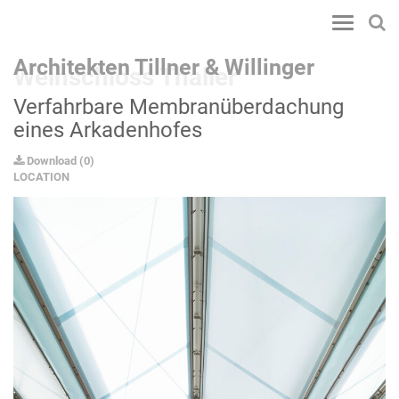
Toggle
navigatio
Architekten Tillner & Willinger
Weinschloss Thaller
Verfahrbare Membranüberdachung
eines Arkadenhofes
Download
(
0
)
LOCATION