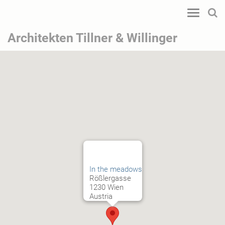
Toggle
navigatio
Architekten Tillner & Willinger
In the meadows
Rößlergasse
1230 Wien
Austria