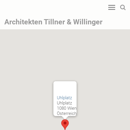
Toggle
navigatio
Architekten Tillner & Willinger
Uhlplatz
Uhlplatz
1080 Wien
Österreich