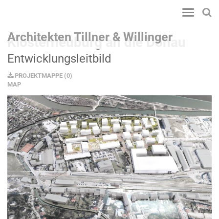
Toggle
navigatio
Architekten Tillner & Willinger
Klosterneuburg an die Donau
Entwicklungsleitbild
PROJEKTMAPPE
(
0
)
MAP